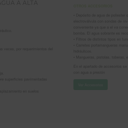
GUA A ALTA
OTROS ACCESORIOS
• Depósito de agua de poliester 
electroválvula con sondas de nive
conveniente ya que a el va conec
ráulico.
bomba. El agua sobrante es reco
• Filtros de distintos tipos en fu
• Carretes portamangueras manua
s veces, por requerimientos del
hidráulicos.
• Mangueras, pistolas, toberas, e
En el apartado de accesorios se
con agua a presión
ja.
re superficies pavimentadas
Ver Accesorios
esplazamiento en suelos