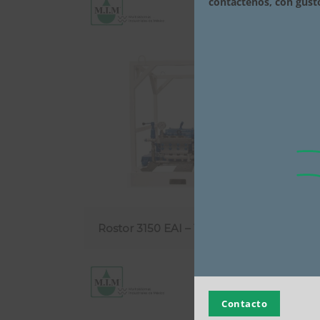
contáctenos, con gust
Rostor 3150 EAI – 100cv
Contacto