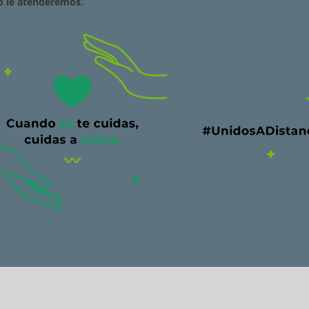
o le atenderemos.
Rostor 3150L – 150cv