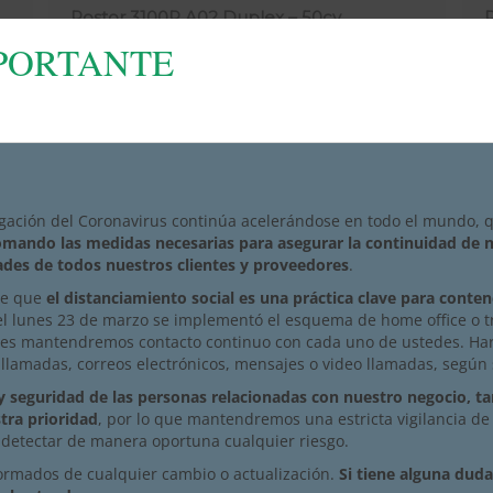
Rostor 3100R A02 Duplex – 50cv
MPORTANTE
gación del Coronavirus continúa acelerándose en todo el mundo,
omando las medidas necesarias para asegurar la continuidad de n
ades de todos nuestros clientes y proveedores
.
de que
el distanciamiento social es una práctica clave para conten
 el lunes 23 de marzo se implementó el esquema de home office o 
enes mantendremos contacto continuo con cada uno de ustedes. Ha
 llamadas, correos electrónicos, mensajes o video llamadas, según 
 y seguridad de las personas relacionadas con nuestro negocio, t
tra prioridad
, por lo que mantendremos una estricta vigilancia de
Rostor 3150 A02 – 150cv
a detectar de manera oportuna cualquier riesgo.
rmados de cualquier cambio o actualización.
Si tiene alguna duda