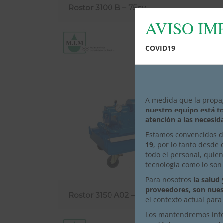
Rostor 3100 B – 75cv
AVISO I
COVID19
A medida que la propa
nuestro equipo está t
atención a las necesid
Estamos convencidos 
19
, por lo tanto desde
todo el personal, qui
tecnología como lo son
Para nosotros
la salud
proveedores, son nues
Rostor 3150 A02 – 150cv
el contexto actual par
Los mantendremos info