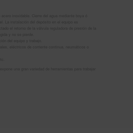
o acero inoxidable.
Cierre del agua mediante boya ó
l. La instalación del depósito en el equipo es
tado el retorno de la válvula reguladora de presión de la
gida y no se pierde.
nción del equipo y trabajo.
les, eléctricos de corriente continua, neumáticos o
tc.
 expone una gran variedad de herramientas para trabajar