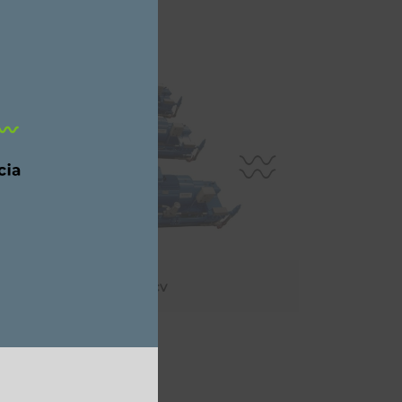
Rostor 3150R A02 – 270cv