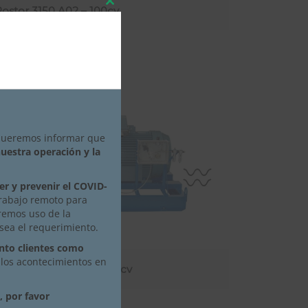
Close
Rostor 3150 A02 – 100cv
this
module
 queremos informar que
uestra operación y la
er y prevenir el COVID-
trabajo remoto para
remos uso de la
sea el requerimiento.
anto clientes como
 los acontecimientos en
Rostor 3150 B CN2 – 180cv
, por favor