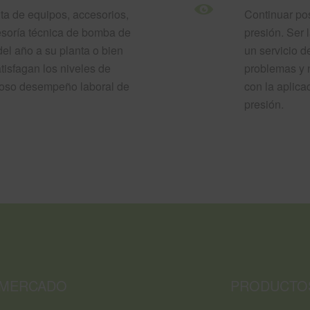
nta de equipos, accesorios,
Continuar po
esoría técnica de bomba de
presión. Ser
del año a su planta o bien
un servicio d
tisfagan los niveles de
problemas y 
itoso desempeño laboral de
con la aplica
presión.
L MERCADO
PRODUCTOS