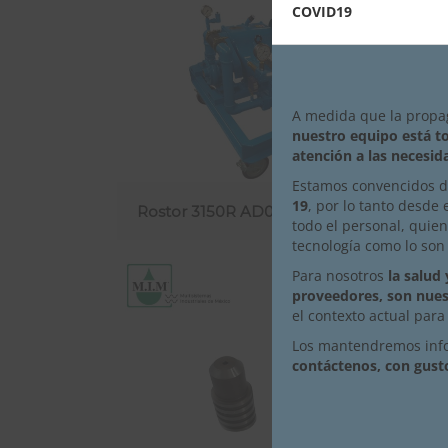
COVID19
A medida que la propa
nuestro equipo está t
atención a las necesid
Estamos convencidos 
19
, por lo tanto desde
Rostor 3150R AD03
todo el personal, qui
tecnología como lo son
Para nosotros
la salud
proveedores, son nues
el contexto actual par
Los mantendremos info
contáctenos, con gust