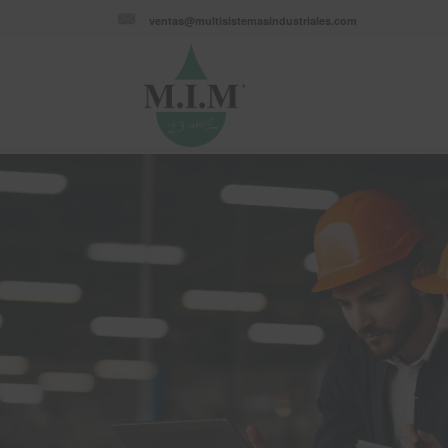
ventas@multisistemasindustriales.com