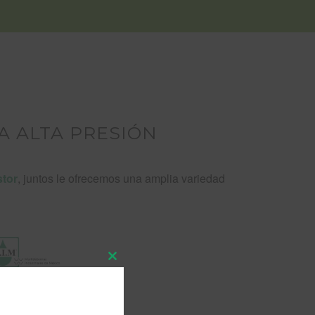
A ALTA PRESIÓN
tor
, juntos le ofrecemos una amplia variedad
Close
this
module